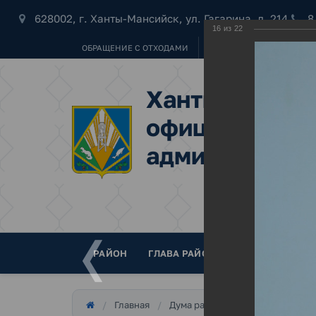
628002, г. Ханты-Мансийск, ул. Гагарина, д. 214
8
16
из
22
ОБРАЩЕНИЕ С ОТХОДАМИ
УБОРКА СНЕГА
"НАШ 
Ханты-Мансий
официальный 
администраци
РАЙОН
ГЛАВА РАЙОНА
ДУМА
АДМ
5 созыв
Главная
Дума района
.