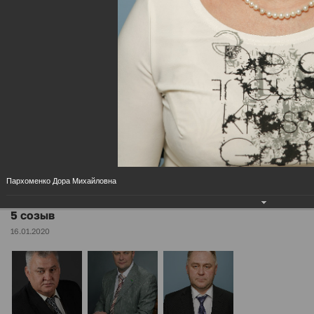
МЕНЮ
5 созыв
Главная
Дума района
.
Разделы
Пархоменко Дора Михайловна
5 созыв
16.01.2020