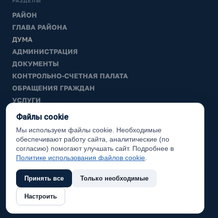
РАЗДЕЛЫ
РАЙОН
ГЛАВА РАЙОНА
ДУМА
АДМИНИСТРАЦИЯ
ДОКУМЕНТЫ
КОНТРОЛЬНО-СЧЕТНАЯ ПАЛАТА
ОБРАЩЕНИЯ ГРАЖДАН
УСЛУГИ
ТИК
Файлы cookie
Мы используем файлы cookie. Необходимые
ИНФОРМАЦИЯ
обеспечивают работу сайта, аналитические (по
Законодательная карта
согласию) помогают улучшать сайт. Подробнее в
Политике использования файлов cookie
.
Карта сайта
Принять все
Только необходимые
(с) 2017 Ханты-Мансийский район, официальный сайт
Настроить
администрации