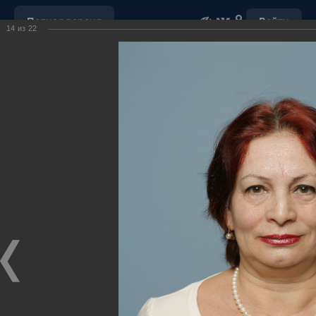
Полная версия
Войти
14
из
22
ОБРАЩЕНИЕ С ОТХОДАМИ
УБОРКА СНЕГА
"НАШ ДОМ"
ПОРУЧЕНИЯ ГУБЕРНАТОРА ХМАО-ЮГРЫ
ОТКРЫТЫЕ ДАННЫЕ
МУНИЦИПАЛЬНЫЕ ЗАКУПКИ
ПОЧТА
ВИДЕО
Ханты-Мансийский район,
официальный сайт
администрации