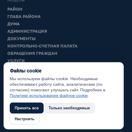
РАЗДЕЛЫ
РАЙОН
ГЛАВА РАЙОНА
ДУМА
АДМИНИСТРАЦИЯ
ДОКУМЕНТЫ
КОНТРОЛЬНО-СЧЕТНАЯ ПАЛАТА
ОБРАЩЕНИЯ ГРАЖДАН
УСЛУГИ
ТИК
Файлы cookie
Мы используем файлы cookie. Необходимые
ИНФОРМАЦИЯ
обеспечивают работу сайта, аналитические (по
Законодательная карта
согласию) помогают улучшать сайт. Подробнее в
Политике использования файлов cookie
.
Карта сайта
Принять все
Только необходимые
(с) 2017 Ханты-Мансийский район, официальный сайт
Настроить
администрации