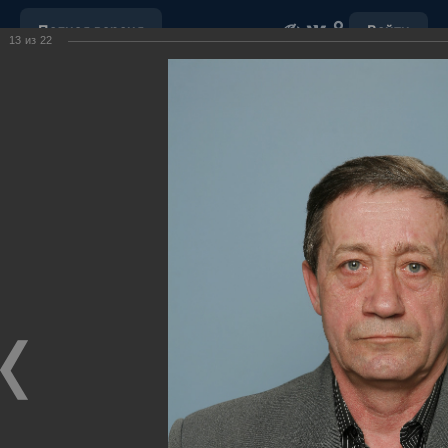
Полная версия
Войти
13
из
22
ОБРАЩЕНИЕ С ОТХОДАМИ
УБОРКА СНЕГА
"НАШ ДОМ"
ПОРУЧЕНИЯ ГУБЕРНАТОРА ХМАО-ЮГРЫ
ОТКРЫТЫЕ ДАННЫЕ
МУНИЦИПАЛЬНЫЕ ЗАКУПКИ
ПОЧТА
ВИДЕО
Ханты-Мансийский район,
официальный сайт
администрации