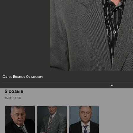
МЕНЮ
5 созыв
Главная
Дума района
.
Разделы
Остер Еоганес Оскарович
5 созыв
16.01.2020