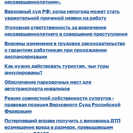
несовершеннолетним».
Верховный суд РФ: когда непогода может стать
уважительной причиной неявки на работу
Уголовная ответственность за вовлечение
несовершеннолетнего в совершение преступления
Внесены изменения в трудовое законодательство
о гарантиях работникам при прохождении
диспансеризации
Как нужно действовать туристам, чьи туры
аннулированы?
Обеспечение парковочных мест для
автотранспорта инвалидов
Режим совместной собственности супругов -
правовая позиция Верховного Суда Российской
Федерации
Потерпевший вправе получить с виновника ДТП
возмещение вреда в размере, превышающем