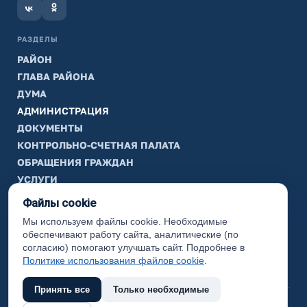
РАЗДЕЛЫ
РАЙОН
ГЛАВА РАЙОНА
ДУМА
АДМИНИСТРАЦИЯ
ДОКУМЕНТЫ
КОНТРОЛЬНО-СЧЕТНАЯ ПАЛАТА
ОБРАЩЕНИЯ ГРАЖДАН
УСЛУГИ
ТИК
Файлы cookie
Мы используем файлы cookie. Необходимые
ИНФОРМАЦИЯ
обеспечивают работу сайта, аналитические (по
Законодательная карта
согласию) помогают улучшать сайт. Подробнее в
Политике использования файлов cookie
.
Карта сайта
Принять все
Только необходимые
(с) 2017 Ханты-Мансийский район, официальный сайт