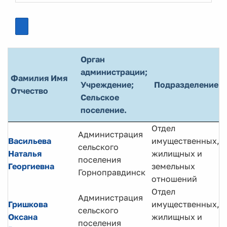
Орган
администрации;
Фамилия Имя
Учреждение;
Подразделение
Отчество
Сельское
поселение.
Отдел
Администрация
Васильева
имущественных,
сельского
Наталья
жилищных и
Н
поселения
Георгиевна
земельных
Горноправдинск
отношений
Отдел
Администрация
Гришкова
имущественных,
сельского
Г
Оксана
жилищных и
поселения
с