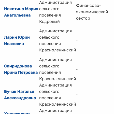
Администрация
Финансово-
Никитина Мария
сельского
В
экономический
Анатольевна
поселения
с
сектор
Кедровый
В
Администрация
и
Ларин Юрий
сельского
-
п
Иванович
поселения
с
Красноленинский
п
Администрация
Спиридонова
сельского
Г
-
Ирина Петровна
поселения
с
Красноленинский
Администрация
Бучак Наталья
сельского
В
-
Александровна
поселения
с
Красноленинский
Администрация
Хорошилова