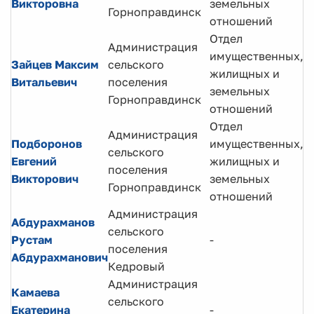
Викторовна
земельных
Горноправдинск
отношений
Отдел
Администрация
имущественных,
Зайцев Максим
сельского
Г
жилищных и
Витальевич
поселения
с
земельных
Горноправдинск
отношений
Отдел
С
Администрация
Подборонов
имущественных,
а
сельского
Евгений
жилищных и
г
поселения
Викторович
земельных
и
Горноправдинск
отношений
о
Администрация
Абдурахманов
сельского
Г
Рустам
-
поселения
п
Абдурахманович
Кедровый
Администрация
Камаева
сельского
Г
Екатерина
-