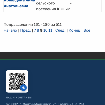
Ковалдина Анна
Г
сельского
-
Анатольевна
с
поселения Кышик
Подразделения 161 - 180 из 511
Начало
|
Пред.
|
7
8
9
10
11
|
След.
|
Конец
|
Все
НАШИ КОНТАКТЫ
628002, г. Ханты-Мансийск, ул. Гагарина, д. 214