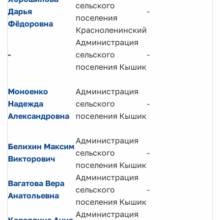
сельского
В
Дарья
-
поселения
с
Фёдоровна
Красноленинский
Администрация
Г
-
сельского
-
п
поселения Кышик
В
Моноенко
Администрация
и
Надежда
сельского
-
п
Александровна
поселения Кышик
с
п
Администрация
Н
Белихин Максим
сельского
-
а
Викторович
поселения Кышик
о
Администрация
Вагатова Вера
сельского
-
Д
Анатольевна
поселения Кышик
Администрация