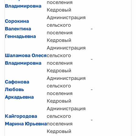
поселения
с
Владимировна
Кедровый
Администрация
Сорокина
сельского
В
Валентина
-
поселения
с
Геннадьевна
Кедровый
Администрация
Д
Шаламова Олеся
сельского
-
п
Владимировна
поселения
д
Кедровый
Администрация
Сафонова
сельского
Любовь
-
Ю
поселения
Аркадьевна
Кедровый
Администрация
С
Кайгородова
сельского
-
р
Марина Юрьевна
поселения
н
Кедровый