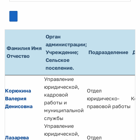
Орган
администрации;
Фамилия Имя
Учреждение;
Подразделение
До
Отчество
Сельское
поселение.
Управление
юридической,
Корюкина
Отдел
кадровой
Валерия
юридическо-
Кон
работы и
Денисовна
правовой работы
муниципальной
службы
Управление
юридической,
Лазарева
Отдел