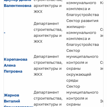
коммунального
Кон
Валентиновна
архитектуры и
комплекса и
ЖКХ
благоустройства
Сектор развития
Департамент
жилищно-
строительства,
Спе
-
коммунального
архитектуры и
экс
комплекса и
ЖКХ
благоустройства
Сектор
Департамент
муниципального
Корепанова
строительства,
контроля и
Спе
Алена
архитектуры и
охраны
экс
Петровна
ЖКХ
окружающей
среды
Сектор
Департамент
муниципального
Жернов
строительства,
контроля и
Виталий
Экс
архитектуры и
охраны