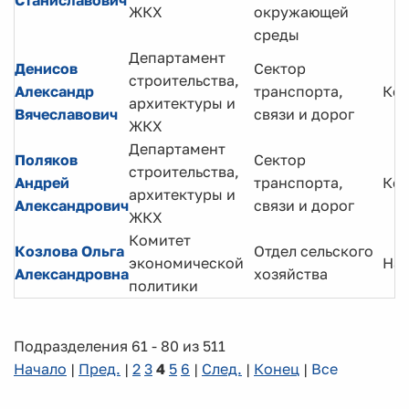
Станиславович
ЖКХ
окружающей
среды
Департамент
Денисов
Сектор
строительства,
Александр
транспорта,
Кон
архитектуры и
Вячеславович
связи и дорог
ЖКХ
Департамент
Поляков
Сектор
строительства,
Андрей
транспорта,
Кон
архитектуры и
Александрович
связи и дорог
ЖКХ
Комитет
Козлова Ольга
Отдел сельского
экономической
Нач
Александровна
хозяйства
политики
Подразделения 61 - 80 из 511
Начало
|
Пред.
|
2
3
4
5
6
|
След.
|
Конец
|
Все