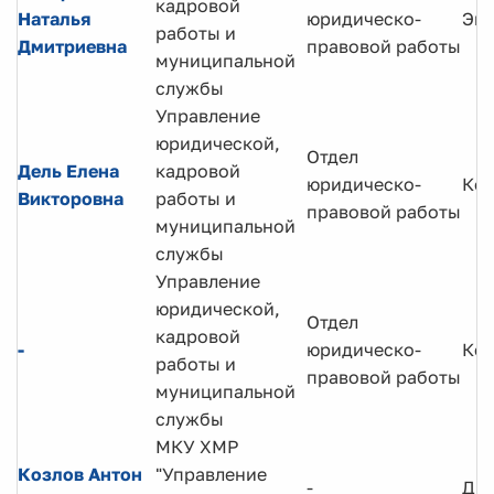
кадровой
Наталья
юридическо-
Экс
работы и
Дмитриевна
правовой работы
муниципальной
службы
Управление
юридической,
Отдел
Дель Елена
кадровой
юридическо-
Кон
Викторовна
работы и
правовой работы
муниципальной
службы
Управление
юридической,
Отдел
кадровой
-
юридическо-
Кон
работы и
правовой работы
муниципальной
службы
МКУ ХМР
Козлов Антон
"Управление
-
Ди