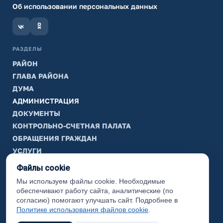
Об использовании персональных данных
РАЗДЕЛЫ
РАЙОН
ГЛАВА РАЙОНА
ДУМА
АДМИНИСТРАЦИЯ
ДОКУМЕНТЫ
КОНТРОЛЬНО-СЧЕТНАЯ ПАЛАТА
ОБРАЩЕНИЯ ГРАЖДАН
УСЛУГИ
ТИК
Файлы cookie
Мы используем файлы cookie. Необходимые
ИНФОРМАЦИЯ
обеспечивают работу сайта, аналитические (по
Законодательная карта
согласию) помогают улучшать сайт. Подробнее в
Политике использования файлов cookie
.
Карта сайта