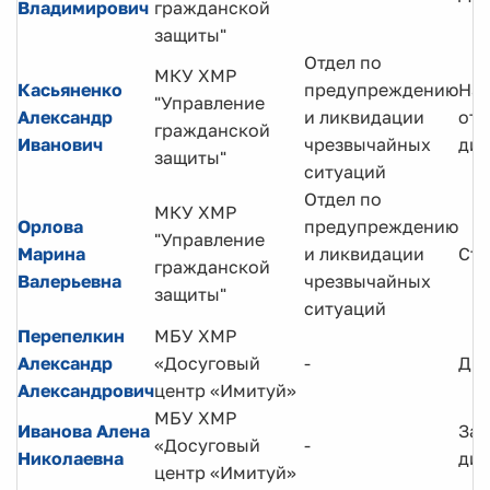
Владимирович
гражданской
защиты"
Отдел по
МКУ ХМР
Касьяненко
предупреждению
Нач
"Управление
Александр
и ликвидации
отд
гражданской
Иванович
чрезвычайных
дир
защиты"
ситуаций
Отдел по
МКУ ХМР
Орлова
предупреждению
"Управление
Марина
и ликвидации
Ста
гражданской
Валерьевна
чрезвычайных
защиты"
ситуаций
Перепелкин
МБУ ХМР
Александр
«Досуговый
-
Ди
Александрович
центр «Имитуй»
МБУ ХМР
Иванова Алена
Зам
«Досуговый
-
Николаевна
дир
центр «Имитуй»