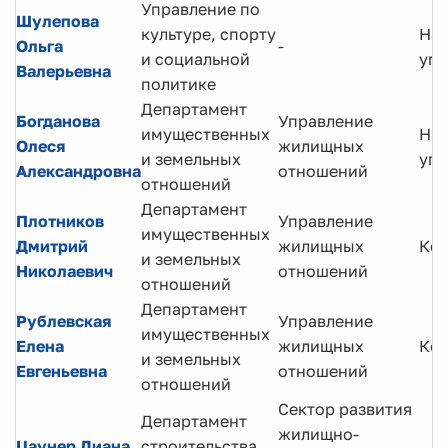
Управление по
Шулепова
культуре, спорту
Нач
Ольга
-
и социальной
упр
Валерьевна
политике
Департамент
Богданова
Управление
имущественных
Нач
Олеся
жилищных
и земельных
упр
Александровна
отношений
отношений
Департамент
Плотников
Управление
имущественных
Дмитрий
жилищных
Кон
и земельных
Николаевич
отношений
отношений
Департамент
Рублевская
Управление
имущественных
Елена
жилищных
Кон
и земельных
Евгеньевна
отношений
отношений
Сектор развития
Департамент
жилищно-
Цаунер Диана
строительства,