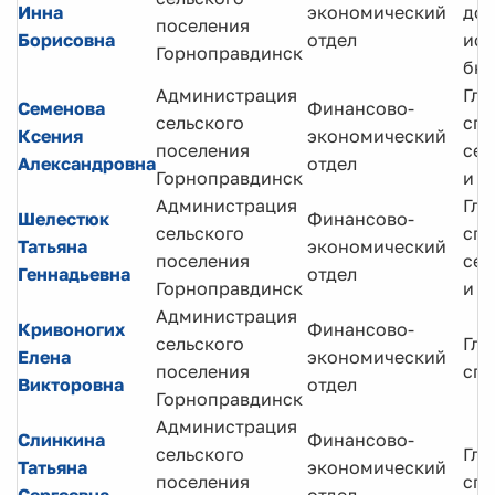
Инна
экономический
дох
поселения
Борисовна
отдел
исп
Горноправдинск
бю
Администрация
Гла
Семенова
Финансово-
сельского
спе
Ксения
экономический
поселения
сек
Александровна
отдел
Горноправдинск
и о
Администрация
Гла
Шелестюк
Финансово-
сельского
спе
Татьяна
экономический
поселения
сек
Геннадьевна
отдел
Горноправдинск
и о
Администрация
Кривоногих
Финансово-
сельского
Гла
Елена
экономический
поселения
спе
Викторовна
отдел
Горноправдинск
Администрация
Слинкина
Финансово-
сельского
Гла
Татьяна
экономический
поселения
спе