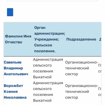
Орган
администрации;
Фамилия Имя
Учреждение;
Подразделение
До
Отчество
Сельское
поселение.
Администрация
Савельев
Организационно-
сельского
Гла
Владимир
технический
поселения
спе
Анатольевич
сектор
Выкатной
Администрация
Ворожбит
Организационно-
сельского
Гла
Ксения
технический
поселения
спе
Николаевна
сектор
Выкатной