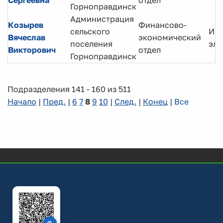
Сергеевна
отдел
Горноправдинск
Администрация
Козырев
Финансово-
сельского
Инж
Вячеслав
экономический
поселения
эле
Викторович
отдел
Горноправдинск
Подразделения 141 - 160 из 511
Начало
|
Пред.
|
6
7
8
9
10
|
След.
|
Конец
|
Все