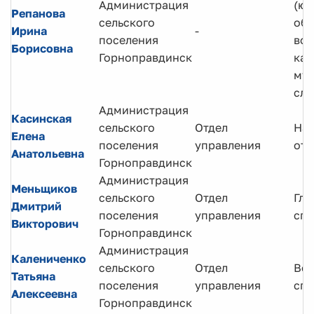
Администрация
(юр
Репанова
сельского
об
Ирина
-
поселения
воп
Борисовна
Горноправдинск
кад
мун
слу
Администрация
Касинская
сельского
Отдел
Нач
Елена
поселения
управления
отд
Анатольевна
Горноправдинск
Администрация
Меньщиков
сельского
Отдел
Гла
Дмитрий
поселения
управления
спе
Викторович
Горноправдинск
Администрация
Калениченко
сельского
Отдел
Ве
Татьяна
поселения
управления
спе
Алексеевна
Горноправдинск