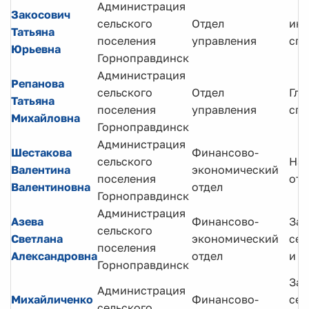
Администрация
Закосович
сельского
Отдел
инж
Татьяна
поселения
управления
спе
Юрьевна
Горноправдинск
Администрация
Репанова
сельского
Отдел
Гла
Татьяна
поселения
управления
спе
Михайловна
Горноправдинск
Администрация
Шестакова
Финансово-
сельского
Нач
Валентина
экономический
поселения
отд
Валентиновна
отдел
Горноправдинск
Администрация
Азева
Финансово-
За
сельского
Светлана
экономический
сек
поселения
Александровна
отдел
и о
Горноправдинск
За
Администрация
Михайличенко
Финансово-
сек
сельского