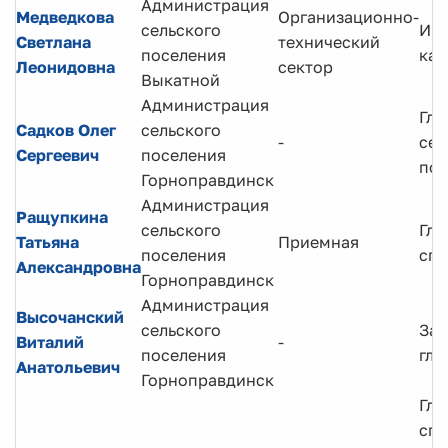
Администрация
Медведкова
Организационно-
сельского
Инс
Светлана
технический
поселения
ка
Леонидовна
сектор
Выкатной
Администрация
Гла
Садков Олег
сельского
-
сел
Сергеевич
поселения
пос
Горноправдинск
Администрация
Ращупкина
сельского
Гла
Татьяна
Приемная
поселения
спе
Александровна
Горноправдинск
Администрация
Высочанский
сельского
Зам
Виталий
-
поселения
гла
Анатольевич
Горноправдинск
Гла
спе