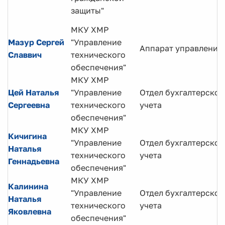
защиты"
МКУ ХМР
Мазур Сергей
"Управление
Аппарат управления
Славвич
технического
обеспечения"
МКУ ХМР
Цей Наталья
"Управление
Отдел бухгалтерског
Сергеевна
технического
учета
обеспечения"
МКУ ХМР
Кичигина
"Управление
Отдел бухгалтерског
Наталья
технического
учета
Геннадьевна
обеспечения"
МКУ ХМР
Калинина
"Управление
Отдел бухгалтерског
Наталья
технического
учета
Яковлевна
обеспечения"