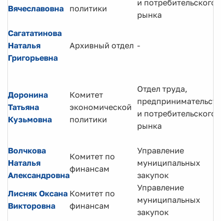
и потребительского
Вячеславовна
политики
рынка
Сагататинова
Наталья
Архивный отдел
-
Григорьевна
Отдел труда,
Доронина
Комитет
предпринимательств
Татьяна
экономической
и потребительского
Кузьмовна
политики
рынка
Волчкова
Управление
Комитет по
Наталья
муниципальных
финансам
Александровна
закупок
Управление
Лисняк Оксана
Комитет по
муниципальных
Викторовна
финансам
закупок