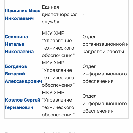
Единая
Шаньшин Иван
диспетчерская
-
Николаевич
служба
МКУ ХМР
Селянина
Отдел
"Управление
Наталья
организационной и
технического
Николаевна
кадровой работы
обеспечения"
МКУ ХМР
Богданов
Отдел
"Управление
Виталий
информационного
технического
Александрович
обеспечения
обеспечения"
МКУ ХМР
Отдел
Козлов Сергей
"Управление
информационного
Германович
технического
обеспечения
обеспечения"