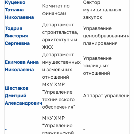
Куценко
Сектор
Комитет по
Татьяна
муниципальных
финансам
Николаевна
закупок
Департамент
Тодрия
Управление
строительства,
Виктория
ценообразования и
архитектуры и
Сергеевна
планирования
ЖКХ
Департамент
Управление
Екимова Анна
имущественных
жилищных
Николаевна
и земельных
отношений
отношений
МКУ ХМР
Шестаков
"Управление
Дмитрий
Аппарат управления
технического
Александрович
обеспечения"
МКУ ХМР
"Управление
-
-
гражданской