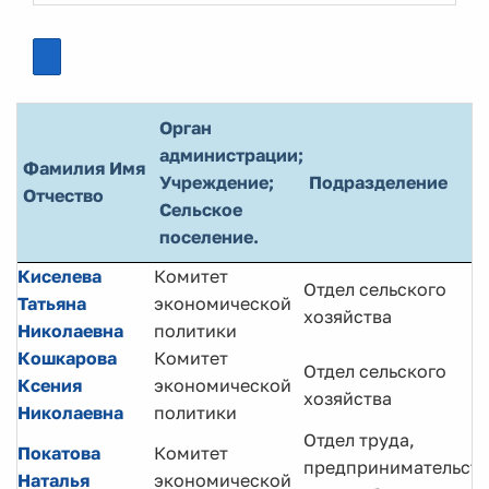
Орган
администрации;
Фамилия Имя
Учреждение;
Подразделение
Отчество
Сельское
поселение.
Киселева
Комитет
Отдел сельского
Татьяна
экономической
хозяйства
Николаевна
политики
Кошкарова
Комитет
Отдел сельского
Ксения
экономической
хозяйства
Николаевна
политики
Отдел труда,
Покатова
Комитет
предпринимательств
Наталья
экономической