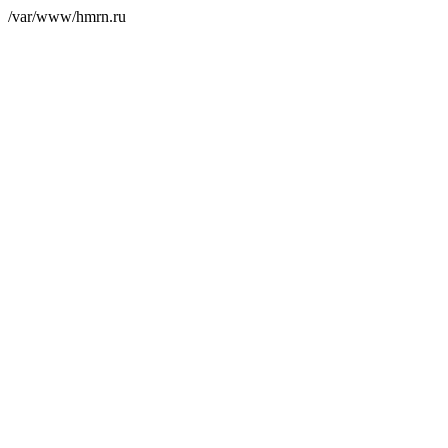
/var/www/hmrn.ru